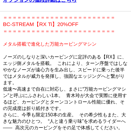
オプションの値段詳細はこちら
＝＝＝＝＝＝＝＝＝＝＝＝＝＝＝＝＝＝＝＝＝＝＝＝
BC-STREAM【RX Ti】20%OFF
＝＝＝＝＝＝＝＝＝＝＝＝＝＝＝＝＝＝＝＝＝＝＝＝
メタル搭載で進化した万能カービングマシン
ノーズのしなりと深いカービングに定評のある【RX】に、
エッジ側メタルを搭載。 これにより、ターン序盤ではしな
やかなノーズが遠心力を生み出し、スピードに乗った後半
ではメタルが威力を発揮し、強固なエッジングへと繋がり
ます。
低速〜高速まで自在に対応し、まさに“万能カービングマシ
ン”と呼ぶにふさわしい1本。 青木玲が大会で実際に使用す
るほど、カービングとターンコントロール性能に優れ、そ
の完成度は折り紙付きです。
さらに、今季も限定150本の生産。 その希少性もまた、大
きな魅力のひとつ。 “人と違う乗り味”を求めるライダーへ
―― 高次元のカービングをその足で体感してください。